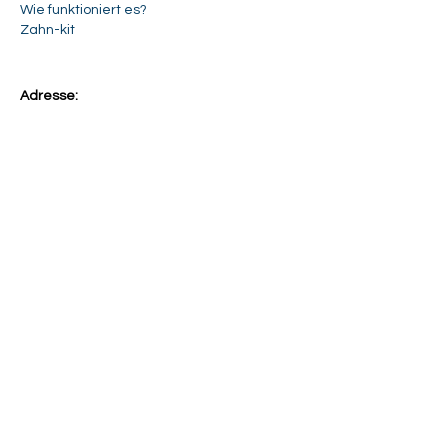
Wie funktioniert es?
Zahn-kit
Adresse:
Deutschland
your-new-smile group /
your-new-smile
.com
Berliner Str. 64a
16540 Berlin (OT Hohen Neuendorf)
Telefon:
0049 (0) 171 3610990
E-mail: info@
your-new-smile
.com
Niederlande
your-new-smile group /
your-new-smile
.com
Eef Kamerbeekstraat 698
1095 MP Amsterdam
Telefon: 0031 (0)20 808 8888