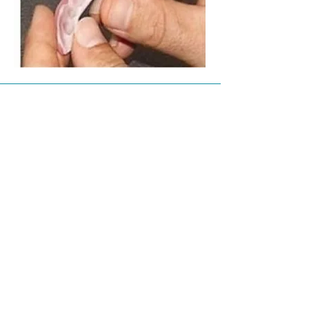
Navigation
Startseite
Bestellen
FAQ
Über uns
Kontakt
AGB
Impressum und Datenschutz
Schnelle Links
Kundenbewertungen
Wie funktioniert es?
Zahn-kit