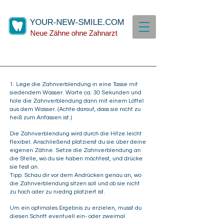
YOUR-NEW-SMILE.COM
Neue Zähne ohne Zahnarzt
1.
Lege die Zahnverblendung in eine Tasse mit
siedendem Wasser. Warte ca. 30 Sekunden und
hole die Zahnverblendung dann mit einem Löffel
aus dem Wasser. (Achte darauf, dass sie nicht zu
heiß zum Anfassen ist.)
Die Zahnverblendung wird durch die Hitze leicht
flexibel. Anschließend platzierst du sie über deine
eigenen Zähne. Setze die Zahnverblendung an
die Stelle, wo du sie haben möchtest, und drücke
sie fest an.
Tipp: Schau dir vor dem Andrücken genau an, wo
die Zahnverblendung sitzen soll und ob sie nicht
zu hoch oder zu niedrig platziert ist.
Um ein optimales Ergebnis zu erzielen, musst du
diesen Schritt eventuell ein- oder zweimal