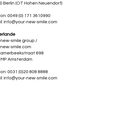
0 Berlin (OT Hohen Neuendorf)
fon: 0049 (0) 171 3610990
l: info@
your-new-smile
.com
erlande
-new-smile group /
-new-smile
.com
Kamerbeekstraat 698
 MP Amsterdam
on: 0031 (0)20 808 8888
l: info@
your-new-smile
.com