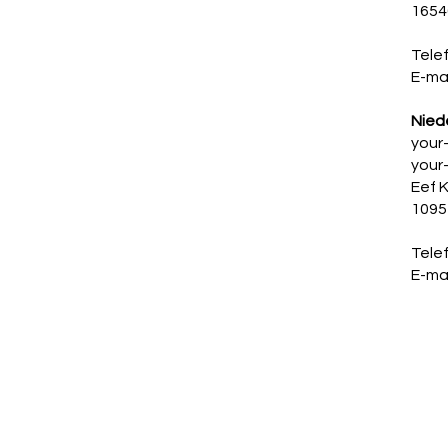
1654
Tele
E-mai
Nied
your
your
Eef 
1095
Telef
E-mai