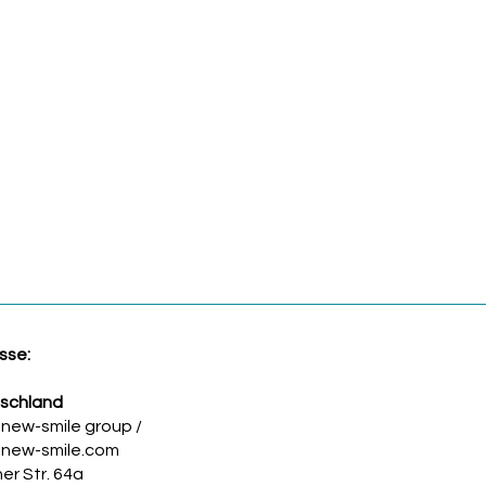
sse:
schland
-new-smile group /
-new-smile
.com
ner Str. 64a